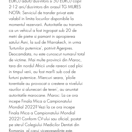
EURO/adult/dus-intors si 50 EURO/copil 
2-12 ani/dus-intors din orasul TG MURES 
NOTA: Serviciul de transfer privat este 
valabil in limita locurilor disponibile la 
momentul rezervarii. Autoritatile au transmis 
ca un vehicul a fost ingropat sub 20 de 
metri de pietre si pamant in apropierea 
satului Asni, la sud de Marrakech, in urma 
'furtunilor puternice', potrivit Agerpres. 
Deocamdata, nu este cunoscut numarul total 
de victime. Mai multe provincii din Maroc, 
tara din nordul Africii unde rareori cad ploi 
in timpul verii, au fost mar?i sub cod de 
furtuni puternice. Miercuri seara, 'ploile 
torentiale au provocat o crestere a nivelului 
raurilor si alunecari de teren', au anuntat 
autoritatile marocane. Maroc: La ce ora 
incepe Finala Mica a Campionatului 
Mondial 2022? Vezi la ce ora incepe 
Finala Mica a Campionatului Mondial 
2022! Conform CV-ului sau oficial, postat 
pe site-ul Colegiului Medicilor Dentisti din 
Romania, al carui vicepresedinte este, 