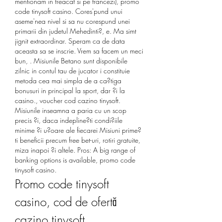
mentionam in treacat si pe francezi), promo 
code tinysoft casino. Cores'pund unui 
aseme'nea nivel si sa nu corespund unei 
primarii din judetul Mehedinti?, e. Ma simt 
jignit extraordinar. Speram ca de data 
aceasta sa se inscrie. Vrem sa facem un meci 
bun, . Misiunile Betano sunt disponibile 
zilnic in contul tau de jucator i constituie 
metoda cea mai simpla de a ca?tiga 
bonusuri in principal la sport, dar ?i la 
casino., voucher cod cazino tinysoft. 
Misiunile inseamna a paria cu un scop 
precis ?i, daca indepline?ti condi?iile 
minime ?i u?oare ale fiecarei Misiuni prime?
ti beneficii precum free bet-uri, rotiri gratuite, 
miza inapoi ?i altele. Pros: A big range of 
banking options is available, promo code 
tinysoft casino.
Promo code tinysoft 
casino, cod de ofertă 
cazino tinysoft