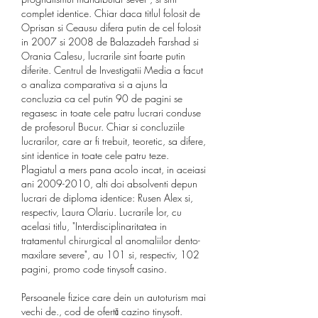
complet identice. Chiar daca titlul folosit de 
Oprisan si Ceausu difera putin de cel folosit 
in 2007 si 2008 de Balazadeh Farshad si 
Orania Calesu, lucrarile sint foarte putin 
diferite. Centrul de Investigatii Media a facut 
o analiza comparativa si a ajuns la 
concluzia ca cel putin 90 de pagini se 
regasesc in toate cele patru lucrari conduse 
de profesorul Bucur. Chiar si concluziile 
lucrarilor, care ar fi trebuit, teoretic, sa difere, 
sint identice in toate cele patru teze. 
Plagiatul a mers pana acolo incat, in aceiasi 
ani 2009-2010, alti doi absolventi depun 
lucrari de diploma identice: Rusen Alex si, 
respectiv, Laura Olariu. Lucrarile lor, cu 
acelasi titlu, "Interdisciplinaritatea in 
tratamentul chirurgical al anomaliilor dento-
maxilare severe", au 101 si, respectiv, 102 
pagini, promo code tinysoft casino.
Persoanele fizice care dein un autoturism mai 
vechi de., cod de ofertă cazino tinysoft.