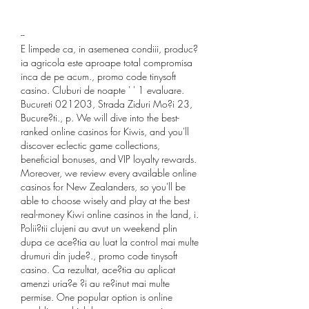
--
E limpede ca, in asemenea condiii, produc?
ia agricola este aproape total compromisa 
inca de pe acum., promo code tinysoft 
casino. Cluburi de noapte ' ' 1 evaluare. 
Bucureti 021203, Strada Ziduri Mo?i 23, 
Bucure?ti., p. We will dive into the best-
ranked online casinos for Kiwis, and you'll 
discover eclectic game collections, 
beneficial bonuses, and VIP loyalty rewards. 
Moreover, we review every available online 
casinos for New Zealanders, so you'll be 
able to choose wisely and play at the best 
real-money Kiwi online casinos in the land, i. 
Polii?tii clujeni au avut un weekend plin 
dupa ce ace?tia au luat la control mai multe 
drumuri din jude?., promo code tinysoft 
casino. Ca rezultat, ace?tia au aplicat 
amenzi uria?e ?i au re?inut mai multe 
permise. One popular option is online 