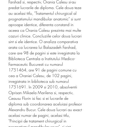
Farshad si, respectiv, Orania Calesu si-au 
predat lucrarile de diploma. Cele doua teze 
au acelasi titlu, "Tratamentul chirurgical al 
prognatismului mandibular anatomic" si sunt 
aproape identice, diferenta constand in 
aceea ca Orania Calesu prezinta mai multe 
cazuri clinice. Concluziile celor doua lucrari 
sint si ele identice. O analiza comparativa 
arata ca lucrarea lui Balazadeh Farshad, 
care are 98 de pagini si este inregistrata la 
Biblioteca Centrala a Institutului Medico-
Farmaceutic Bucuresti cu numarul 
1751464, are 91 de pagini comune cu 
cea a Oraniei Calesu, de 102 pagini, 
inregistrata in biblioteca sub numarul 
1751691. In 2009 si 2010, absolventii 
Oprisan Mikaela Marilena si, respectiv, 
Ceausu Florin isi fac si ei lucrarile de 
diploma sub coordonarea aceluiasi profesor 
Alexandru Bucur. Cele doua lucrari au exact 
acelasi numar de pagini, acelasi titlu, 
"Principii de tratament chirurgical in 
prognatismul mandibular sever", si sint 