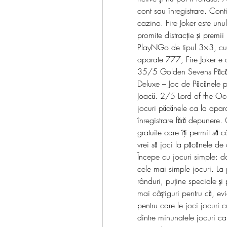
cont sau înregistrare. Cont
cazino. Fire Joker este unul
promite distracție și premii 
PlayNGo de tipul 3×3, cu 
aparate 777, Fire Joker e 
35/5 Golden Sevens Păcăne
Deluxe – Joc de Păcănele p
Joacă. 2/5 Lord of the O
jocuri păcănele ca la apara
înregistrare fără depunere
gratuite care îți permit să 
vrei să joci la păcănele de 
Începe cu jocuri simple: da
cele mai simple jocuri. La 
rânduri, puține speciale și p
mai câștiguri pentru că, evi
pentru care le joci jocuri 
dintre minunatele jocuri ca