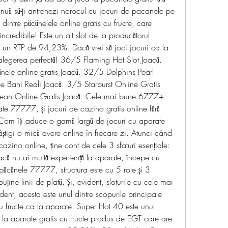
inuă să-ți antrenezi norocul cu jocuri de pacanele pe 
 dintre păcănelele online gratis cu fructe, care 
incredibile! Este un alt slot de la producătorul 
un RTP de 94,23%. Dacă vrei să joci jocuri ca la 
alegerea perfectă! 36/5 Flaming Hot Slot Joacă. 
le online gratis Joacă. 32/5 Dolphins Pearl 
e Bani Reali Joacă. 3/5 Starburst Online Gratis 
cean Online Gratis Joacă. Cele mai bune 6777+ 
te 77777, și jocuri de cazino gratis online fără 
. Com îți aduce o gamă largă de jocuri cu aparate 
câștigi o mică avere online în fiecare zi. Atunci când 
cazino online, ține cont de cele 3 sfaturi esențiale: 
că nu ai multă experiență la aparate, începe cu 
păcănele 77777, structura este cu 5 role și 3 
uține linii de plată. Și, evident, sloturile cu cele mai 
dent, acesta este unul dintre scopurile principale 
cu fructe ca la aparate. Super Hot 40 este unul 
 la aparate gratis cu fructe produs de EGT care are 