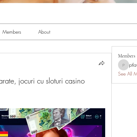
Members
About
Members
ptl
ptlawnc
See All 
rate, jocuri cu sloturi casino