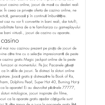
ocuri casino online, jocuri de masă cu dealeri reali 
er. În ceea ce privește oferta de cazino online, ne 
tică, generoasă și în continuă îmbunătățire. 
st caz nu vor fi convertite in bani reali, dar totu?i, 
osibilitate faina de a te familiariza cu gameplay-ului 
pe bani virtuali., jocuri de cazino cu aparate.
i casino
ne către tine cu o selecție impresionantă de peste 
de cazino gratis Magic jackpot online de la peste 
furnizori ai momentului. Pe Joc Pacanele găsești 
 ca în sălile de jocuri. Te distrezi la sloturi online 
gistrare. Joacă gratis și distrează-te la Book of Ra, 
harm, Dolphins Pearl, Super Hot 40, Burning Hot și 
e ca la aparate! Ei au dezvoltat păcănele 77777, 
sloturi mitologice, jocuri inspirate din filme, 
curi ca la aparate gratis așadar câștigurile sunt 
 Aici îți dăm șansa de a juca la pacanele gratis fără 