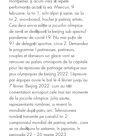
montpellier, şi acum vrea să repete 
performanţa acasă la ea. Miercuri, 9 
februarie: la tvr 1, schi alpin și sanie, iar la 
tvr 2, snowboard, hochei şi patinaj artistic. 
Cea de-a xxiv-a ediţie a jocurilor olimpice 
de iarnă se desfăşoară la beijing sub spectrul 
pandemiei de covid-19. Nu mai puţin de 
91 de delegaţii sportive, circa 2. Demandez 
le programme ! patineuses, patineurs, 
couples et danseurs sur glace vont se 
retrouver au palais omnisports de la capitale 
pour les épreuves de patinage artistique aux 
jeux olympiques de beijing 2022. L’épreuve 
par équipes ouvre le bal le 4 février jusqu’au 
7 février. Beijing 2022: cum au trăit 
comentatorii eurosport cele mai tari momente 
de la jocurile olimpice. Julia sauter, 
reprezentanta româniei, a revenit la 
mondiale după patru ani. Televiziunea 
română transmite pe canalul tvr 2 
campionatul mondial de patinaj artistic, care 
se va desfăşura la saitama, în japonia, în 
perioada 22 – 26 martie 2023. 