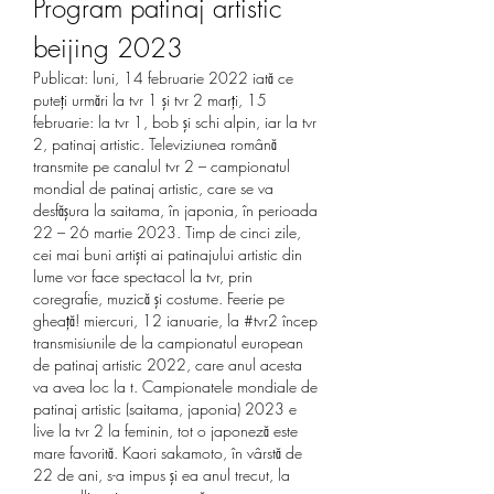
Program patinaj artistic 
beijing 2023
Publicat: luni, 14 februarie 2022 iată ce 
puteţi urmări la tvr 1 şi tvr 2 marţi, 15 
februarie: la tvr 1, bob şi schi alpin, iar la tvr 
2, patinaj artistic. Televiziunea română 
transmite pe canalul tvr 2 – campionatul 
mondial de patinaj artistic, care se va 
desfăşura la saitama, în japonia, în perioada 
22 – 26 martie 2023. Timp de cinci zile, 
cei mai buni artişti ai patinajului artistic din 
lume vor face spectacol la tvr, prin 
coregrafie, muzică şi costume. Feerie pe 
gheaţă! miercuri, 12 ianuarie, la #tvr2 încep 
transmisiunile de la campionatul european 
de patinaj artistic 2022, care anul acesta 
va avea loc la t. Campionatele mondiale de 
patinaj artistic (saitama, japonia) 2023 e 
live la tvr 2 la feminin, tot o japoneză este 
mare favorită. Kaori sakamoto, în vârstă de 
22 de ani, s-a impus şi ea anul trecut, la 