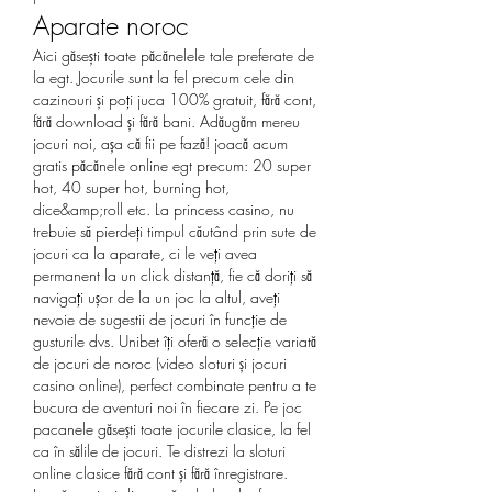
Aparate noroc
Aici găsești toate păcănelele tale preferate de 
la egt. Jocurile sunt la fel precum cele din 
cazinouri și poți juca 100% gratuit, fără cont, 
fără download și fără bani. Adăugăm mereu 
jocuri noi, așa că fii pe fază! joacă acum 
gratis păcănele online egt precum: 20 super 
hot, 40 super hot, burning hot, 
dice&amp;roll etc. La princess casino, nu 
trebuie să pierdeți timpul căutând prin sute de 
jocuri ca la aparate, ci le veți avea 
permanent la un click distanță, fie că doriți să 
navigați ușor de la un joc la altul, aveți 
nevoie de sugestii de jocuri în funcție de 
gusturile dvs. Unibet îți oferă o selecție variată 
de jocuri de noroc (video sloturi și jocuri 
casino online), perfect combinate pentru a te 
bucura de aventuri noi în fiecare zi. Pe joc 
pacanele găsești toate jocurile clasice, la fel 
ca în sălile de jocuri. Te distrezi la sloturi 
online clasice fără cont și fără înregistrare. 