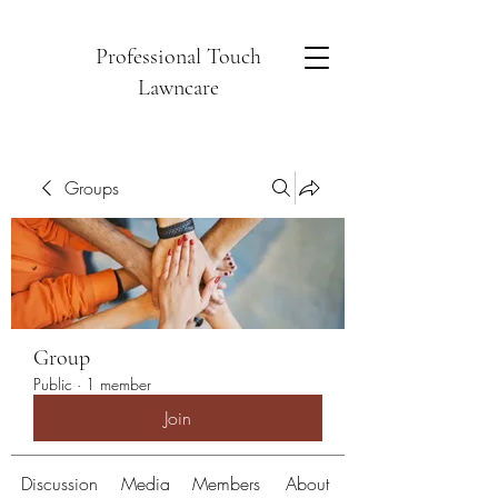
Professional Touch
Lawncare
Groups
Group
Public
·
1 member
Join
Discussion
Media
Members
About