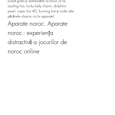
Joacă gratis și distrează-te la book of ra, 
sizzling hot, lucky lady charm, dolphins 
pearl, super hot 40, burning hot și multe alte 
păcănele clasice ca la aparate! 
Aparate noroc. Aparate 
noroc - experiența 
distractivă a jocurilor de 
noroc online
Descoperă senzațiile unice ale jocurilor de 
noroc și câștigă fabulos cu aparatele noastre 
moderne!
Indiferent dacă ești pasionat de sloturi, ruletă 
sau poker, avem tot ce-ți trebuie pentru a 
avea parte de experiențe memorabile și 
câștiguri fabuloase.
Distracția este garantată în fiecare rundă, iar 
norocul este la îndemâna ta. Cu o varietate 
largă de jocuri și teme captivante, vei petrece 
ore întregi într-un univers de divertisment unic.
Și nu uita, aparatele noastre sunt create cu 