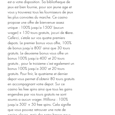
est a votre disposition. Sa bibliotheque de 
jeux est bien fournie, pour son jeune age et 
vous y trouverez tous les fournisseurs de jeux 
les plus convoites du marche. Ce casino 
propose une offre de bienvenue assez 
unique : 100% jusqu'a 1500' (aucun 
wager) + 150 tours gratuits, jocuri de tăiere. 
Celle-ci, s'etale sur vos quatre premiers 
depots. Le premier bonus vous offre, 100% 
de bonus jusqu'a 800' ainsi que 30 tours 
gratuits. Le deuxieme bonus vous offre un 
bonus 100% jusqu'a 400' et 20 tours 
gratuits , pour le troisieme c'est egalement un 
bonus 100% jusqu'a 300' et 20 tours 
gratuits. Pour finir, le quatrieme et dernier 
depot vous permet d'obtenir 80 tours gratuits 
en accompagnant votre depot. Sur ce 
casino les free spins ainsi que tous les gains 
engendres par vos tours gratuits ne sont 
soumis a aucun wager. Millionz : 100% 
jusqu'a 500' + 50 free spins. Cela signifie 
que vous pouvez retrouver une note de 
casino elevee, mais des notes basses pour 