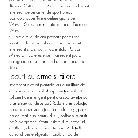
(Rescue Cut) online. Băiatul Thomas a devenit 
interesat de un astfel de sport precum 
parkour. Jocuri Tăiere online gratis pe 
Wowz. Selecție minunată de Jocuri Tăiere pe 
Wowz. 
Cu mare bucurie am pregatit pentru toti 
jucatorii de pe site-ul nostru un nou jocut 
interesant si distractiv, joc intitulat Parcari 
Minecraft, care este cel mai recent joc din 
categoria parcarilor, fiind un joc, jocuri de 
tăiere.
Jocuri cu arme și tăiere
Interesant este că plantele iau o mulțime de 
decizii care le ajută să supraviețuiască. Ești 
suficient de inteligent pentru a supraviețui ca 
plantă sau vei dispărea? Răsfoiți prin colecția 
noastră grozavă de Jocuri cu plante și găsiți-l 
pe cel mai bun pentru dvs. , online și gratuit 
pe Silvergames. Pentru rulare și mucegaiuri 
de tăiere, de asemenea, trebuie să dețină 
cursorul peste săgeata indică: un ac de 