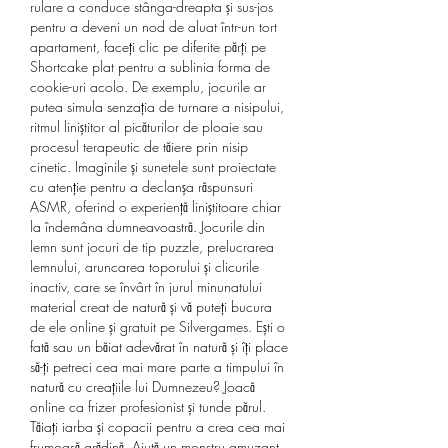
rulare a conduce stânga-dreapta și sus-jos 
pentru a deveni un nod de aluat într-un tort 
apartament, faceți clic pe diferite părți pe 
Shortcake plat pentru a sublinia forma de 
cookie-uri acolo. De exemplu, jocurile ar 
putea simula senzația de turnare a nisipului, 
ritmul liniștitor al picăturilor de ploaie sau 
procesul terapeutic de tăiere prin nisip 
cinetic. Imaginile și sunetele sunt proiectate 
cu atenție pentru a declanșa răspunsuri 
ASMR, oferind o experiență liniștitoare chiar 
la îndemâna dumneavoastră. Jocurile din 
lemn sunt jocuri de tip puzzle, prelucrarea 
lemnului, aruncarea toporului și clicurile 
inactiv, care se învârt în jurul minunatului 
material creat de natură și vă puteți bucura 
de ele online și gratuit pe Silvergames. Ești o 
fată sau un băiat adevărat în natură și îți place 
să-ți petreci cea mai mare parte a timpului în 
natură cu creațiile lui Dumnezeu? Joacă 
online ca frizer profesionist și tunde părul. 
Tăiați iarba și copacii pentru a crea cea mai 
frumoasă grădină. Ajută un monstru amuzant 