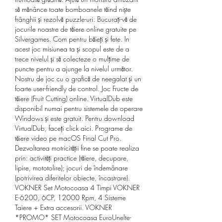
să mănânce toate bomboanele tăind niște 
frânghii și rezolvă puzzle-uri. Bucurați-vă de 
jocurile noastre de tăiere online gratuite pe 
Silvergames. Com pentru băieți și fete. In 
acest joc misiunea ta și scopul este de a 
trece nivelul și să colecteze o mulțime de 
puncte pentru a ajunge la nivelul următor. 
Nostru de joc cu o grafică de neegalat și un 
foarte user-friendly de control. Joc Fructe de 
tăiere (Fruit Cutting) online. VirtualDub este 
disponibil numai pentru sistemele de operare 
Windows și este gratuit. Pentru download 
VirtualDub, faceți click aici. Programe de 
tăiere video pe macOS Final Cut Pro. 
Dezvoltarea motricității fine se poate realiza 
prin: activități practice (tăiere, decupare, 
lipire, mototolire); jocuri de îndemânare 
(potrivirea diferitelor obiecte, încastrare). 
VOKNER Set Motocoasa 4 Timpi VOKNER 
E-6200, 6CP, 12000 Rpm, 4 Sisteme 
Taiere + Extra accesorii. VOKNER 
*PROMO* SET Motocoasa EuroUnelte-