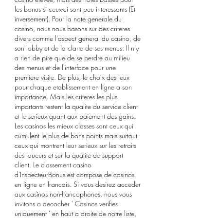
les bonus si ceux-ci sont peu interessants (Et 
inversement). Pour la note generale du 
casino, nous nous basons sur des criteres 
divers comme l'aspect general du casino, de 
son lobby et de la clarte de ses menus. Il n'y 
a rien de pire que de se perdre au milieu 
des menus et de l'interface pour une 
premiere visite. De plus, le choix des jeux 
pour chaque etablissement en ligne a son 
importance. Mais les criteres les plus 
importants restent la qualite du service client 
et le serieux quant aux paiement des gains. 
Les casinos les mieux classes sont ceux qui 
cumulent le plus de bons points mais surtout 
ceux qui montrent leur serieux sur les retraits 
des joueurs et sur la qualite de support 
client. Le classement casino 
d'InspecteurBonus est compose de casinos 
en ligne en francais. Si vous desirez acceder 
aux casinos non-francophones, nous vous 
invitons a decocher ' Casinos verifies 
uniquement ' en haut a droite de notre liste, 