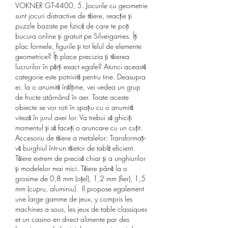
VOKNER GT-4400, 5. Jocurile cu geometrie 
sunt jocuri distractive de tăiere, reacție și 
puzzle bazate pe fizică de care te poți 
bucura online și gratuit pe Silvergames. Îți 
plac formele, figurile și tot felul de elemente 
geometrice? Îți place precizia și tăierea 
lucrurilor în părți exact egale? Atunci această 
categorie este potrivită pentru tine. Deasupra 
ei, la o anumită înălțime, vei vedea un grup 
de fructe atârnând în aer. Toate aceste 
obiecte se vor roti în spațiu cu o anumită 
viteză în jurul axei lor. Va trebui să ghiciți 
momentul și să faceți o aruncare cu un cuțit. 
Accesoriu de tăiere a metalelor: Transformați-
vă burghiul într-un tăietor de tablă eficient. 
Tăiere extrem de precisă chiar și a unghiurilor 
și modelelor mai mici. Tăiere până la o 
grosime de 0,8 mm (oțel), 1,2 mm (fier), 1,5 
mm (cupru, aluminiu).  Il propose egalement 
une large gamme de jeux, y compris les 
machines a sous, les jeux de table classiques 
et un casino en direct alimente par des 