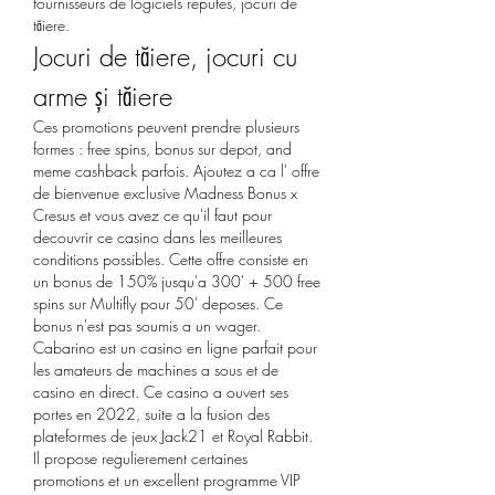
fournisseurs de logiciels reputes, jocuri de 
tăiere.
Jocuri de tăiere, jocuri cu 
arme și tăiere
Ces promotions peuvent prendre plusieurs 
formes : free spins, bonus sur depot, and 
meme cashback parfois. Ajoutez a ca l' offre 
de bienvenue exclusive Madness Bonus x 
Cresus et vous avez ce qu'il faut pour 
decouvrir ce casino dans les meilleures 
conditions possibles. Cette offre consiste en 
un bonus de 150% jusqu'a 300' + 500 free 
spins sur Multifly pour 50' deposes. Ce 
bonus n'est pas soumis a un wager. 
Cabarino est un casino en ligne parfait pour 
les amateurs de machines a sous et de 
casino en direct. Ce casino a ouvert ses 
portes en 2022, suite a la fusion des 
plateformes de jeux Jack21 et Royal Rabbit. 
Il propose regulierement certaines 
promotions et un excellent programme VIP 