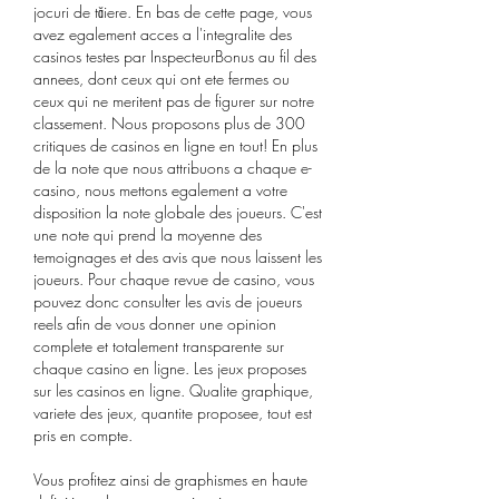
jocuri de tăiere. En bas de cette page, vous 
avez egalement acces a l'integralite des 
casinos testes par InspecteurBonus au fil des 
annees, dont ceux qui ont ete fermes ou 
ceux qui ne meritent pas de figurer sur notre 
classement. Nous proposons plus de 300 
critiques de casinos en ligne en tout! En plus 
de la note que nous attribuons a chaque e-
casino, nous mettons egalement a votre 
disposition la note globale des joueurs. C'est 
une note qui prend la moyenne des 
temoignages et des avis que nous laissent les 
joueurs. Pour chaque revue de casino, vous 
pouvez donc consulter les avis de joueurs 
reels afin de vous donner une opinion 
complete et totalement transparente sur 
chaque casino en ligne. Les jeux proposes 
sur les casinos en ligne. Qualite graphique, 
variete des jeux, quantite proposee, tout est 
pris en compte.
Vous profitez ainsi de graphismes en haute 