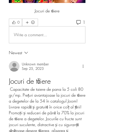
Jocuri de tăiere
1
0
Write a comment...
Newest
Unknown member
Sep 25, 2023
Jocuri de tăiere
 Capacitate de taiere de pana la 5 coli 80 
gr/mp. Prețuri avantajoase la jocuri de tăiere 
a degetelor de la 54 în catalogul Joom! 
Livrare rapidă și gratuită în orice colț al țării! 
Promoții și reduceri de până la 70% la jocuri 
de tăiere a degetelor. Jocurile cu fructe sunt 
jocuri suculente, distractive și cu siguranță 
sănătoase despre tăierea, glisarea și 