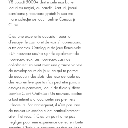
Y8. Joacă 5000+ dintre cele mai bune 
jocuri cu maşini, cu parcări, kart-uri, jocuri 
camioane şi tractoare gratuit în cea mai 
mare colecţie de jocuri online Condus și 
Curse. 
C'est une excellente occasion pour toi 
d'essayer le casino et de voir s'il correspond 
a tes attentes. Catalogue de Jeux Renouvele 
: Un nouveau casino signifie egalement de 
nouveaux jeux. Les nouveaux casinos 
collaborent souvent avec une grande variete 
de developpeurs de jeux, ce qui te permet 
de decouvrir des slots, des jeux de table ou 
des jeux en live que tu n'as peut-etre jamais 
essayes auparavant, jocuri de tăiere și tăiere. 
Service Client Optimise : Un nouveau casino 
a tout interet a chouchouter ses premiers 
utilisateurs. Par consequent, il n'est pas rare 
de trouver un service client particulierement 
attentif et reactif. C'est un point a ne pas 
negliger pour une experience de jeu en toute 
serenite. Choisir un nouveau casino en ligne 