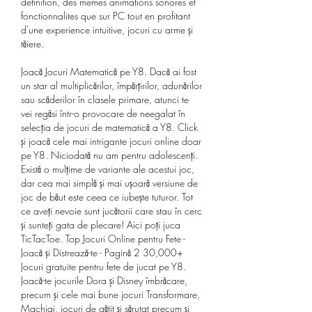
definition, des memes animations sonores et 
fonctionnalites que sur PC tout en profitant 
d'une experience intuitive, jocuri cu arme și 
tăiere.
Joacă Jocuri Matematică pe Y8. Dacă ai fost 
un star al multiplicărilor, împărţirilor, adunărilor 
sau scăderilor în clasele primare, atunci te 
vei regăsi într-o provocare de neegalat în 
selecția de jocuri de matematică a Y8. Click 
şi joacă cele mai intrigante jocuri online doar 
pe Y8. Niciodată nu am pentru adolescenți. 
Există o mulțime de variante ale acestui joc, 
dar cea mai simplă și mai ușoară versiune de 
joc de băut este ceea ce iubește tuturor. Tot 
ce aveți nevoie sunt jucătorii care stau în cerc 
și sunteți gata de plecare! Aici poţi juca 
TicTacToe. Top Jocuri Online pentru Fete - 
Joacă și Distrează-te - Pagină 2 30,000+ 
Jocuri gratuite pentru fete de jucat pe Y8. 
Joacă-te jocurile Dora şi Disney îmbrăcare, 
precum şi cele mai bune jocuri Transformare, 
Machiaj, jocuri de gătit şi sărutat precum şi 