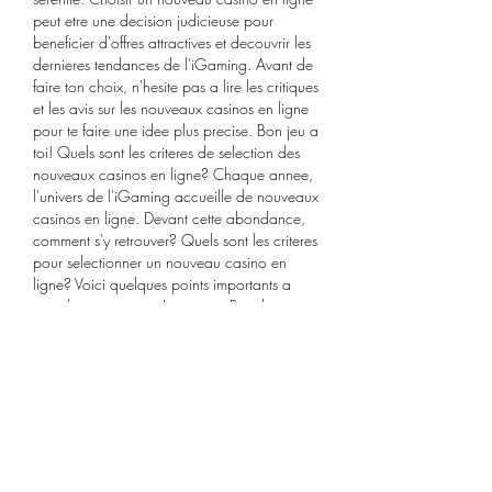
peut etre une decision judicieuse pour 
beneficier d'offres attractives et decouvrir les 
dernieres tendances de l'iGaming. Avant de 
faire ton choix, n'hesite pas a lire les critiques 
et les avis sur les nouveaux casinos en ligne 
pour te faire une idee plus precise. Bon jeu a 
toi! Quels sont les criteres de selection des 
nouveaux casinos en ligne? Chaque annee, 
l'univers de l'iGaming accueille de nouveaux 
casinos en ligne. Devant cette abondance, 
comment s'y retrouver? Quels sont les criteres 
pour selectionner un nouveau casino en 
ligne? Voici quelques points importants a 
prendre en compte. Licence et Regulation : 
L'un des criteres les plus importants est la 
licence de jeu.
YouTube's privacy policy is available here 
and YouTube's terms of service is available 
here. Vei fi notificat de cate ori: scade pre?ul 
anun?ului tau favorit apare un anun? nou 
conform filtrelor cautarii tale salvate 