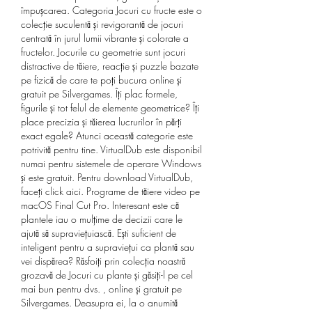
împușcarea. Categoria Jocuri cu fructe este o 
colecție suculentă și revigorantă de jocuri 
centrată în jurul lumii vibrante și colorate a 
fructelor. Jocurile cu geometrie sunt jocuri 
distractive de tăiere, reacție și puzzle bazate 
pe fizică de care te poți bucura online și 
gratuit pe Silvergames. Îți plac formele, 
figurile și tot felul de elemente geometrice? Îți 
place precizia și tăierea lucrurilor în părți 
exact egale? Atunci această categorie este 
potrivită pentru tine. VirtualDub este disponibil 
numai pentru sistemele de operare Windows 
și este gratuit. Pentru download VirtualDub, 
faceți click aici. Programe de tăiere video pe 
macOS Final Cut Pro. Interesant este că 
plantele iau o mulțime de decizii care le 
ajută să supraviețuiască. Ești suficient de 
inteligent pentru a supraviețui ca plantă sau 
vei dispărea? Răsfoiți prin colecția noastră 
grozavă de Jocuri cu plante și găsiți-l pe cel 
mai bun pentru dvs. , online și gratuit pe 
Silvergames. Deasupra ei, la o anumită 