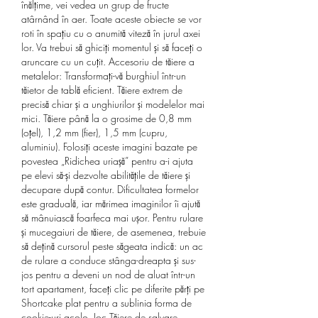
înălțime, vei vedea un grup de fructe 
atârnând în aer. Toate aceste obiecte se vor 
roti în spațiu cu o anumită viteză în jurul axei 
lor. Va trebui să ghiciți momentul și să faceți o 
aruncare cu un cuțit. Accesoriu de tăiere a 
metalelor: Transformați-vă burghiul într-un 
tăietor de tablă eficient. Tăiere extrem de 
precisă chiar și a unghiurilor și modelelor mai 
mici. Tăiere până la o grosime de 0,8 mm 
(oțel), 1,2 mm (fier), 1,5 mm (cupru, 
aluminiu). Folosiți aceste imagini bazate pe 
povestea „Ridichea uriașă” pentru a-i ajuta 
pe elevi să-și dezvolte abilitățile de tăiere și 
decupare după contur. Dificultatea formelor 
este graduală, iar mărimea imaginilor îi ajută 
să mânuiască foarfeca mai ușor. Pentru rulare 
și mucegaiuri de tăiere, de asemenea, trebuie 
să dețină cursorul peste săgeata indică: un ac 
de rulare a conduce stânga-dreapta și sus-
jos pentru a deveni un nod de aluat într-un 
tort apartament, faceți clic pe diferite părți pe 
Shortcake plat pentru a sublinia forma de 
cookie-uri acolo. Joc Tăiere de salvare 