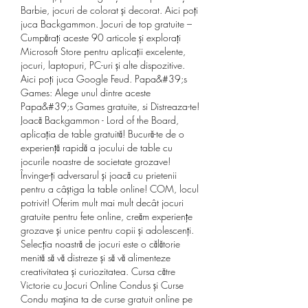
Barbie, jocuri de colorat și decorat. Aici poţi 
juca Backgammon. Jocuri de top gratuite – 
Cumpărați aceste 90 articole și explorați 
Microsoft Store pentru aplicații excelente, 
jocuri, laptopuri, PC-uri și alte dispozitive. 
Aici poţi juca Google Feud. Papa&#39;s 
Games: Alege unul dintre aceste 
Papa&#39;s Games gratuite, si Distreaza-te! 
Joacă Backgammon - Lord of the Board, 
aplicația de table gratuită! Bucură-te de o 
experiență rapidă a jocului de table cu 
jocurile noastre de societate grozave! 
Învinge-ți adversarul și joacă cu prietenii 
pentru a câștiga la table online! COM, locul 
potrivit! Oferim mult mai mult decât jocuri 
gratuite pentru fete online, creăm experiențe 
grozave și unice pentru copii și adolescenți. 
Selecția noastră de jocuri este o călătorie 
menită să vă distreze și să vă alimenteze 
creativitatea și curiozitatea. Cursa către 
Victorie cu Jocuri Online Condus și Curse 
Condu maşina ta de curse gratuit online pe 