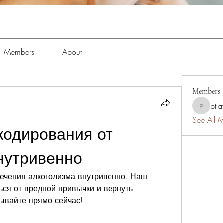
Members
About
Members
ptl
ptlawnc
See All 
кодирования от 
нутривенно
ечения алкоголизма внутривенно. Наш 
ся от вредной привычки и вернуть 
ывайте прямо сейчас!