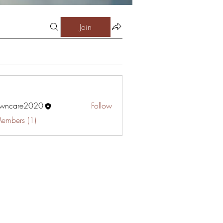
Join
awncare2020
Follow
are2020
Members (1)