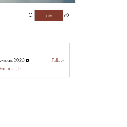
Join
awncare2020
Follow
are2020
Members (1)