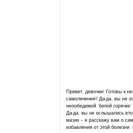
Привет, девочки! Готовы к н
самолечения? Да-да, вы не о
непобедимой 'белой горячке' 
Да-да, вы не ослышались втор
мазях – я расскажу вам о са
избавления от этой болезни. 