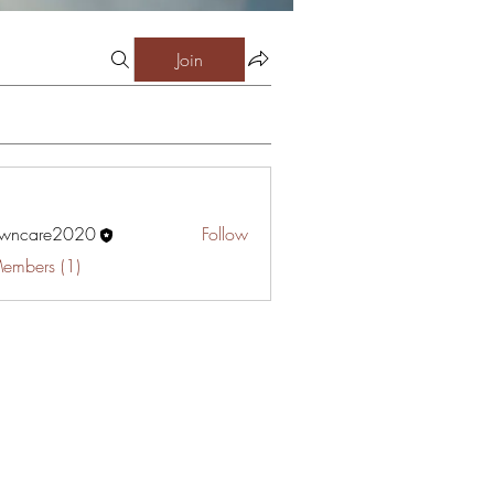
Join
awncare2020
Follow
are2020
Members (1)