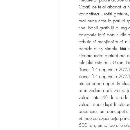
Odată ce te-ai abonat la new
vor apărea – rotiri gratuit
mai bune cote la pariuri spo
tine. Banii gratis îți ajun
categorie intră bonusurile
trebuie să menționăm că nu 
acorde pur și simplu, fără n
Fiecare rotire gratuită are
rulajului este de 50 ron. Bo
Bonus fără depunere 2023 –
bonus fără depunere 2023, 
atunci când depui. În plus af
ai în vedere dacă vrei să j
valabilitate: 48 de ore de l
valabil doar după finalizar
depunere, am conceput un p
să încerce experiența prin
500 ron, urmat de alte ofer