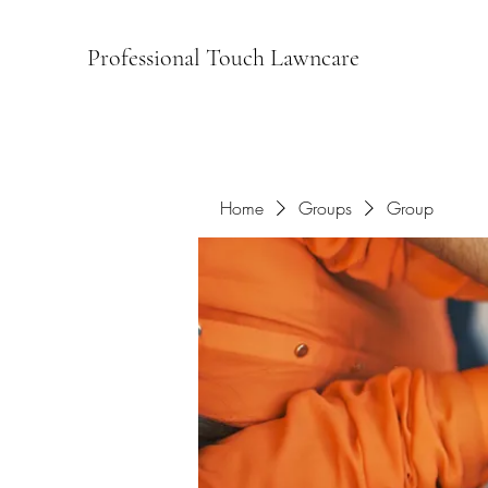
Professional Touch Lawncare
Home
Groups
Group