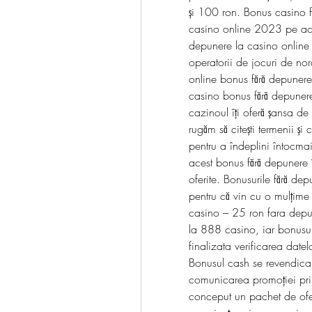
și 100 ron. Bonus casino f
casino online 2023 pe aceas
depunere la casino online 
operatorii de jocuri de nor
online bonus fără depunere 
casino bonus fără depunere 
cazinoul îți oferă șansa de 
rugăm să citești termenii și
pentru a îndeplini întocmai 
acest bonus fără depunere î
oferite. Bonusurile fără de
pentru că vin cu o mulțime d
casino – 25 ron fara depu
la 888 casino, iar bonusul
finalizata verificarea datelo
Bonusul cash se revendica
comunicarea promoției pri
conceput un pachet de ofert