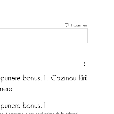
1 Comment
punere bonus.1. Cazinou fără 
nere
epunere bonus.1
ouă promoție la casinoul online de la admiral. 