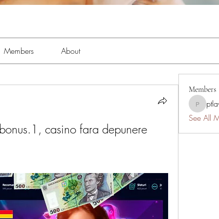
Members
About
Members
ptl
ptlawnc
See All 
bonus.1, casino fara depunere