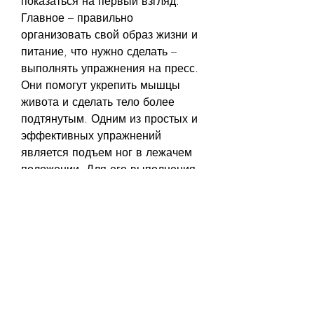
показаться на первый взгляд. 
Главное – правильно 
организовать свой образ жизни и 
питание, что нужно сделать – 
выполнять упражнения на пресс. 
Они помогут укрепить мышцы 
живота и сделать тело более 
подтянутым. Одним из простых и 
эффективных упражнений 
является подъем ног в лежачем 
положении. Для его выполнения 
надо лечь на спину и поднять 
ноги на 45 градусов. Затем 
опустите их и повторите 
упражнение 10-15 раз.
Кардио-тренировки
Чтобы убрать жир на животе, 