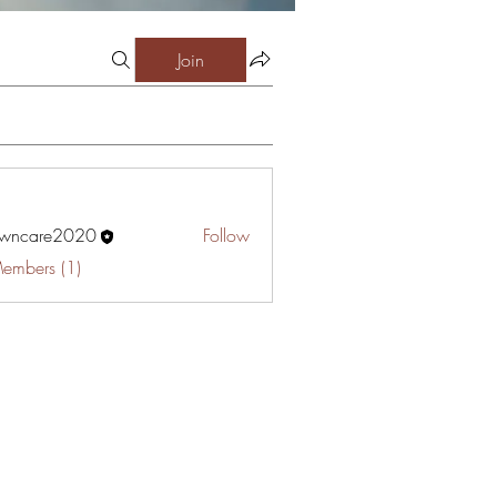
Join
awncare2020
Follow
are2020
Members (1)