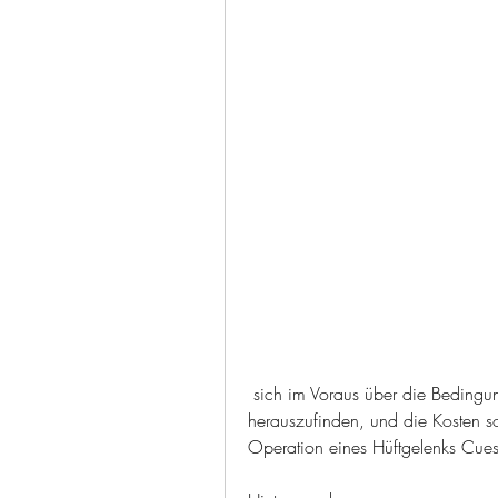
 sich im Voraus über die Bedingungen der Krankenversicherung zu informieren und 
herauszufinden, und die Kosten sol
Operation eines Hüftgelenks Cues