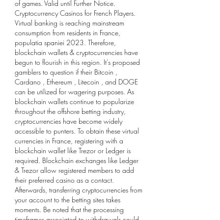
of games. Valid until Further Notice. 
Cryptocurrency Casinos for French Players. 
Virtual banking is reaching mainstream 
consumption from residents in France, 
populatia spaniei 2023. Therefore, 
blockchain wallets & cryptocurrencies have 
begun to flourish in this region. It's proposed 
gamblers to question if their Bitcoin , 
Cardano , Ethereum , Litecoin , and DOGE 
can be utilized for wagering purposes. As 
blockchain wallets continue to popularize 
throughout the offshore betting industry, 
cryptocurrencies have become widely 
accessible to punters. To obtain these virtual 
currencies in France, registering with a 
blockchain wallet like Trezor or Ledger is 
required. Blockchain exchanges like Ledger 
& Trezor allow registered members to add 
their preferred casino as a contact. 
Afterwards, transferring cryptocurrencies from 
your account to the betting sites takes 
moments. Be noted that the processing 
timeframes associated to withdrawals could 