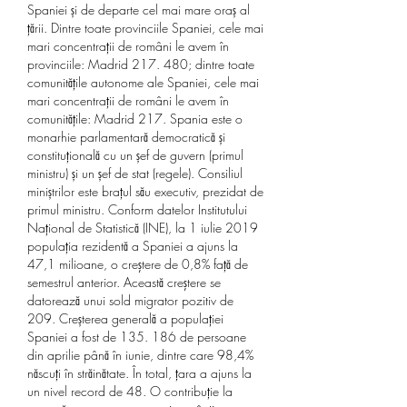
Spaniei și de departe cel mai mare oraș al 
țării. Dintre toate provinciile Spaniei, cele mai 
mari concentrații de români le avem în 
provinciile: Madrid 217. 480; dintre toate 
comunitățile autonome ale Spaniei, cele mai 
mari concentrații de români le avem în 
comunitățile: Madrid 217. Spania este o 
monarhie parlamentară democratică și 
constituțională cu un șef de guvern (primul 
ministru) și un șef de stat (regele). Consiliul 
miniștrilor este brațul său executiv, prezidat de 
primul ministru. Conform datelor Institutului 
Naţional de Statistică (INE), la 1 iulie 2019 
populaţia rezidentă a Spaniei a ajuns la 
47,1 milioane, o creştere de 0,8% faţă de 
semestrul anterior. Această creştere se 
datorează unui sold migrator pozitiv de 
209. Creșterea generală a populației 
Spaniei a fost de 135. 186 de persoane 
din aprilie până în iunie, dintre care 98,4% 
născuți în străinătate. În total, țara a ajuns la 
un nivel record de 48. O contribuție la 