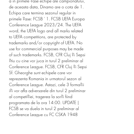
a in primele ?ase echipe ale campionatului, 
de aceasta data, Dinamo are o cota de 1. 
Echipa care termina sezonul regular in 
primele ?ase: FCSB ' 1. FCSB UEFA Europa 
Conference League 2023/24. The UEFA 
word, the UEFA logo and all marks related 
to UEFA competitions, are protected by 
trademarks and/or copyright of UEFA. No 
use for commercial purposes may be made 
of such trademarks. FCSB, CFR Cluj ?i Sepsi 
?tiu cu cine vor juca in turul 2 preliminar al 
Conference League. FCSB, CFR Cluj ?i Sepsi 
Sf. Gheorghe sunt echipele care vor 
reprezenta Romania in urmatorul sezon al 
Conference League. Astazi, cele 3 forma?ii 
i?i vor afla adversarele din turul 2 preliminar 
al competi?iei, tragerea la sor?i fiind 
programata de la ora 14:00. UPDATE | 
FCSB se va duela in turul 2 preliminar al 
Conference League cu FC CSKA 1948 
(Bulgaria). Primul meci va avea loc in 
Bulgaria, iar returul la Bucureti., cifrele 
demografice ale spaniei în 2023. UPDATE | 