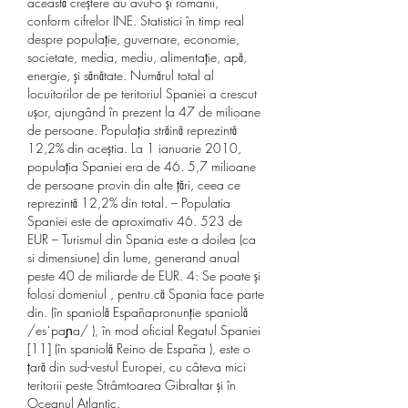
această creștere au avut-o și românii, 
conform cifrelor INE. Statistici în timp real 
despre populaţie, guvernare, economie, 
societate, media, mediu, alimentaţie, apă, 
energie, şi sănătate. Numărul total al 
locuitorilor de pe teritoriul Spaniei a crescut 
ușor, ajungând în prezent la 47 de milioane 
de persoane. Populația străină reprezintă 
12,2% din aceștia. La 1 ianuarie 2010, 
populația Spaniei era de 46. 5,7 milioane 
de persoane provin din alte țări, ceea ce 
reprezintă 12,2% din total. – Populatia 
Spaniei este de aproximativ 46. 523 de 
EUR – Turismul din Spania este a doilea (ca 
si dimensiune) din lume, generand anual 
peste 40 de miliarde de EUR. 4: Se poate și 
folosi domeniul , pentru că Spania face parte 
din. (în spaniolă Españapronunție spaniolă 
/esˈpaɲa/ ), în mod oficial Regatul Spaniei 
[11] (în spaniolă Reino de España ), este o 
țară din sud-vestul Europei, cu câteva mici 
teritorii peste Strâmtoarea Gibraltar și în 
Oceanul Atlantic. 