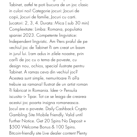
Tabinet, astfel te poti bucura de un joc clasic 
in culori noi! Categorie jocuri: Jocuri de 
copii, Jocuri de familie, Jocuri cu carti. 
Jucatori: 2, 3, 4. Durata: Mica ( sub 30 min) 
Complexitate: Limba: Romana, populatia 
spaniei 2023. Competente lingvistice: 
Independent lingvistic. Am ?ters praful de pe 
vechiul joc de Tabinet ?i am creat un basm 
in jurul lui. L-am adus in zilele noastre, prin 
car?i de joc cu o tema de poveste, cu 
design nou, ochios, special ilustrate pentru 
Tabinet. A ramas ceva din vechiul joc? 
Acestea sunt simple, nemuritoare ?i a?a 
trebuie sa ramana! Ilustrat de un artist roman 
?i fabricat in Romania. Idee -> Pensula 
iscusita -> Tipar. Tot ce se leaga de crearea 
acestui joc poarta insigna romaneasca. 
Jocul are o poveste. Daily Cashback Crypto 
Gambling Site Mobile Friendly. Valid until 
Further Notice. Get 20 Spins No Deposit + 
$500 Welcome Bonus & 100 Spins. 
Bitcoin-friendly site Live dealer content Plenty 