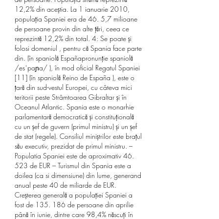
12,2% din aceștia. La 1 ianuarie 2010, 
populația Spaniei era de 46. 5,7 milioane 
de persoane provin din alte țări, ceea ce 
reprezintă 12,2% din total. 4: Se poate și 
folosi domeniul , pentru că Spania face parte 
din. (în spaniolă Españapronunție spaniolă 
/esˈpaɲa/ ), în mod oficial Regatul Spaniei 
[11] (în spaniolă Reino de España ), este o 
țară din sud-vestul Europei, cu câteva mici 
teritorii peste Strâmtoarea Gibraltar și în 
Oceanul Atlantic. Spania este o monarhie 
parlamentară democratică și constituțională 
cu un șef de guvern (primul ministru) și un șef 
de stat (regele). Consiliul miniștrilor este brațul 
său executiv, prezidat de primul ministru. – 
Populatia Spaniei este de aproximativ 46. 
523 de EUR – Turismul din Spania este a 
doilea (ca si dimensiune) din lume, generand 
anual peste 40 de miliarde de EUR. 
Creșterea generală a populației Spaniei a 
fost de 135. 186 de persoane din aprilie 
până în iunie, dintre care 98,4% născuți în 