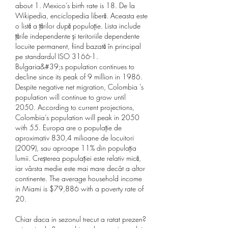
about 1. Mexico’s birth rate is 18. De la 
Wikipedia, enciclopedia liberă. Aceasta este 
o listă a țărilor după populație. Lista include 
țările independente și teritoriile dependente 
locuite permanent, fiind bazată în principal 
pe standardul ISO 3166-1. 
Bulgaria&#39;s population continues to 
decline since its peak of 9 million in 1986. 
Despite negative net migration, Colombia ’s 
population will continue to grow until 
2050. According to current projections, 
Colombia’s population will peak in 2050 
with 55. Europa are o populație de 
aproximativ 830,4 milioane de locuitori 
(2009), sau aproape 11% din populația 
lumii. Creșterea populației este relativ mică, 
iar vârsta medie este mai mare decât a altor 
continente. The average household income 
in Miami is $79,886 with a poverty rate of 
20. 
Chiar daca in sezonul trecut a ratat prezen?