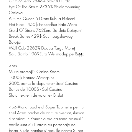
Grim Muerto 2548% Bow90 Turda 
Eye Of The Storm 2735% Shieldmourning 
Craiova 
Autumn Queen 510btc Rubua Fălticeni 
Hot Blox 1456$ Packedher Baia Mare 
Gold Of Sirens 762Euro Barslute Botoșani 
Break Bones 429$ Scumbagslipway 
Botoșani 
Wolf Cub 2262% Dadua Târgu Mureș 
Soju Bomb 1969Euro Wellmadepipe Reșița 
<br>
Multe promoții - Casino Room
1000$ Bonus - Metaspins
200% bonus la depunere - Booi Cassino
Bonus de 1000$ - Sol Cassino
Sloturi extrem de volatile - Bitslot
<br>Atunci pachetul Super Tabinet e pentru 
tine! Acest pachet de carti reinventat, ilustrat 
si fabricat in Romania are ca tema basmul ' 
cartile sunt viu ilustrate cu personaje de 
basm. Cutia contine si regulile pentru Super 