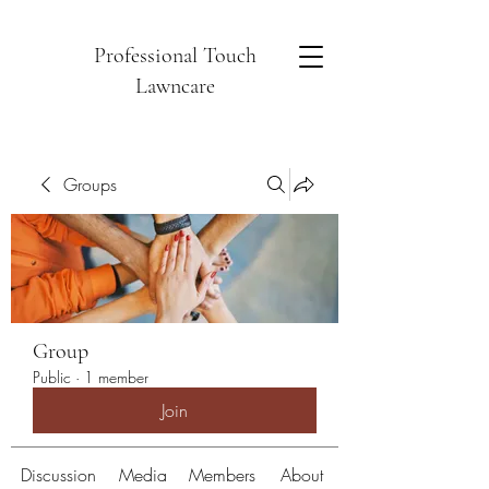
Professional Touch
Lawncare
Groups
Group
Public
·
1 member
Join
Discussion
Media
Members
About