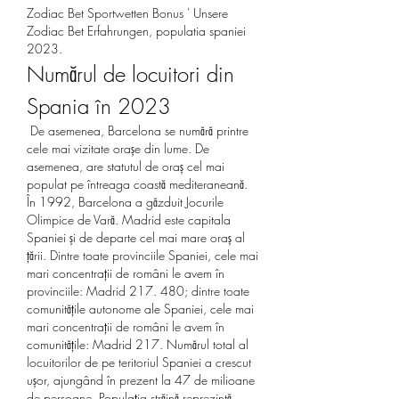
Zodiac Bet Sportwetten Bonus ' Unsere 
Zodiac Bet Erfahrungen, populatia spaniei 
2023.
Numărul de locuitori din 
Spania în 2023
 De asemenea, Barcelona se numără printre 
cele mai vizitate orașe din lume. De 
asemenea, are statutul de oraș cel mai 
populat pe întreaga coastă mediteraneană. 
În 1992, Barcelona a găzduit Jocurile 
Olimpice de Vară. Madrid este capitala 
Spaniei și de departe cel mai mare oraș al 
țării. Dintre toate provinciile Spaniei, cele mai 
mari concentrații de români le avem în 
provinciile: Madrid 217. 480; dintre toate 
comunitățile autonome ale Spaniei, cele mai 
mari concentrații de români le avem în 
comunitățile: Madrid 217. Numărul total al 
locuitorilor de pe teritoriul Spaniei a crescut 
ușor, ajungând în prezent la 47 de milioane 
de persoane. Populația străină reprezintă 