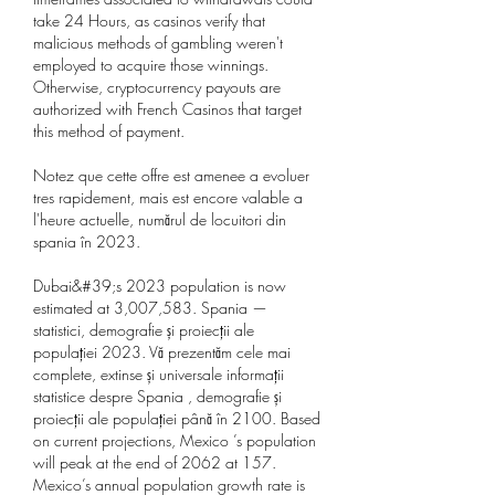
take 24 Hours, as casinos verify that 
malicious methods of gambling weren't 
employed to acquire those winnings. 
Otherwise, cryptocurrency payouts are 
authorized with French Casinos that target 
this method of payment.
Notez que cette offre est amenee a evoluer 
tres rapidement, mais est encore valable a 
l'heure actuelle, numărul de locuitori din 
spania în 2023.
Dubai&#39;s 2023 population is now 
estimated at 3,007,583. Spania — 
statistici, demografie și proiecții ale 
populației 2023. Vă prezentăm cele mai 
complete, extinse și universale informații 
statistice despre Spania , demografie și 
proiecții ale populației până în 2100. Based 
on current projections, Mexico ’s population 
will peak at the end of 2062 at 157. 
Mexico’s annual population growth rate is 