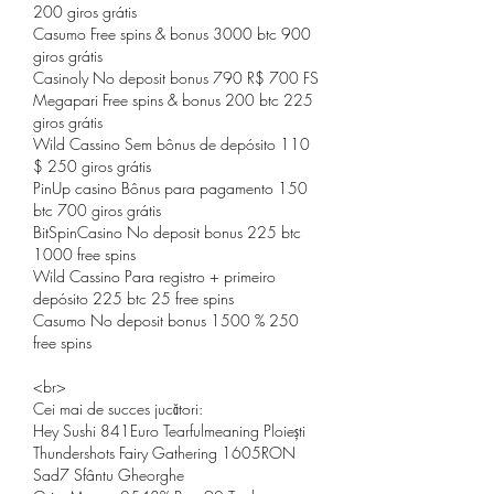
200 giros grátis
Casumo Free spins & bonus 3000 btc 900 
giros grátis
Casinoly No deposit bonus 790 R$ 700 FS
Megapari Free spins & bonus 200 btc 225 
giros grátis
Wild Cassino Sem bônus de depósito 110 
$ 250 giros grátis
PinUp casino Bônus para pagamento 150 
btc 700 giros grátis
BitSpinCasino No deposit bonus 225 btc 
1000 free spins
Wild Cassino Para registro + primeiro 
depósito 225 btc 25 free spins
Casumo No deposit bonus 1500 % 250 
free spins
<br>
Cei mai de succes jucători:
Hey Sushi 841Euro Tearfulmeaning Ploiești 
Thundershots Fairy Gathering 1605RON 
Sad7 Sfântu Gheorghe 