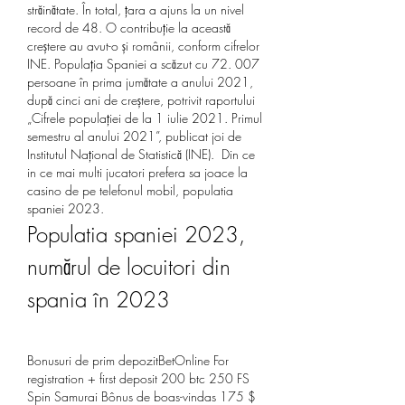
străinătate. În total, țara a ajuns la un nivel 
record de 48. O contribuție la această 
creștere au avut-o și românii, conform cifrelor 
INE. Populația Spaniei a scăzut cu 72. 007 
persoane în prima jumătate a anului 2021, 
după cinci ani de creștere, potrivit raportului 
„Cifrele populației de la 1 iulie 2021. Primul 
semestru al anului 2021”, publicat joi de 
Institutul Național de Statistică (INE).  Din ce 
in ce mai multi jucatori prefera sa joace la 
casino de pe telefonul mobil, populatia 
spaniei 2023.
Populatia spaniei 2023, 
numărul de locuitori din 
spania în 2023
Bonusuri de prim depozitBetOnline For 
registration + first deposit 200 btc 250 FS
Spin Samurai Bônus de boas-vindas 175 $ 