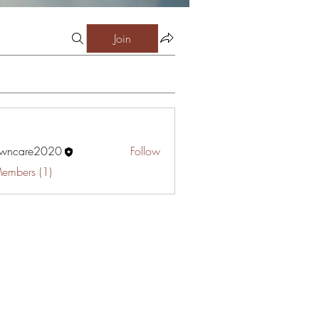
Join
awncare2020
Follow
are2020
Members (1)