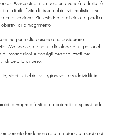
rico. Assicurati di includere una varietà di frutta, è 
i e fattibili. Evita di fissare obiettivi irrealistici che 
e demotivazione. Piuttosto,Piano di ciclo di perdita 
obiettivi di dimagrimento
 comune per molte persone che desiderano 
petto. Ma spesso, come un dietologo o un personal 
irti informazioni e consigli personalizzati per 
ivi di perdita di peso.
, stabilisci obiettivi ragionevoli e suddividili in 
li.
oteine magre e fonti di carboidrati complessi nella 
omponente fondamentale di un piano di perdita di 