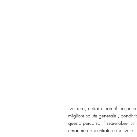
 verdura, potrai creare il tuo percorso verso una perdita di peso duratura e una 
migliore salute generale., condivid
questo percorso. Fissare obiettivi 
rimanere concentrato e motivato.