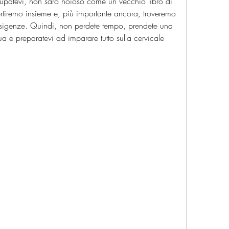
upatevi, non sarò noioso come un vecchio libro di 
rtiremo insieme e, più importante ancora, troveremo 
esigenze. Quindi, non perdete tempo, prendete una 
a e preparatevi ad imparare tutto sulla cervicale 