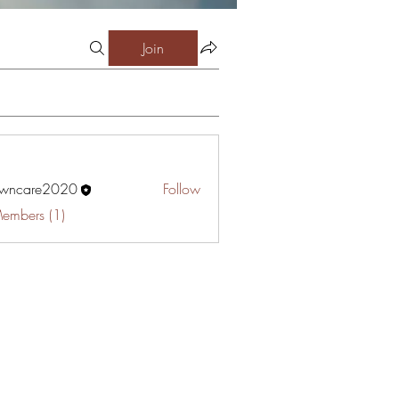
Join
awncare2020
Follow
are2020
Members (1)