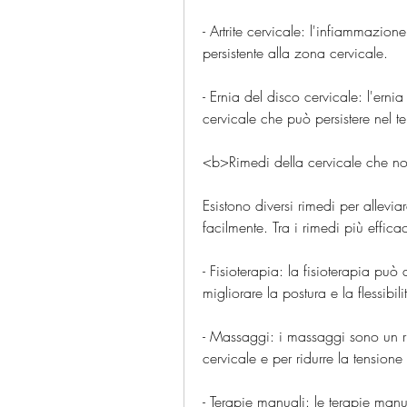
- Artrite cervicale: l'infiammazion
persistente alla zona cervicale.
- Ernia del disco cervicale: l'ern
cervicale che può persistere nel 
<b>Rimedi della cervicale che 
Esistono diversi rimedi per allevia
facilmente. Tra i rimedi più effica
- Fisioterapia: la fisioterapia può 
migliorare la postura e la flessibil
- Massaggi: i massaggi sono un rim
cervicale e per ridurre la tension
- Terapie manuali: le terapie manua