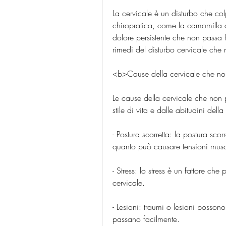
La cervicale è un disturbo che col
chiropratica, come la camomilla o
dolore persistente che non passa 
rimedi del disturbo cervicale che
<b>Cause della cervicale che n
Le cause della cervicale che non 
stile di vita e dalle abitudini del
- Postura scorretta: la postura scor
quanto può causare tensioni musco
- Stress: lo stress è un fattore ch
cervicale.
- Lesioni: traumi o lesioni posson
passano facilmente.