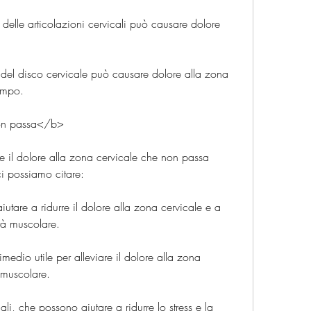
e delle articolazioni cervicali può causare dolore 
ia del disco cervicale può causare dolore alla zona 
tempo.
non passa</b>
re il dolore alla zona cervicale che non passa 
ci possiamo citare:
aiutare a ridurre il dolore alla zona cervicale e a 
ità muscolare.
edio utile per alleviare il dolore alla zona 
e muscolare.
li, che possono aiutare a ridurre lo stress e la 