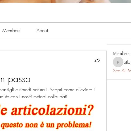
Members
About
Members
ptl
ptlawnc
See All 
on passa
consigli e rimedi naturali. Scopri come alleviare i 
adute con i nostri metodi collaudati.