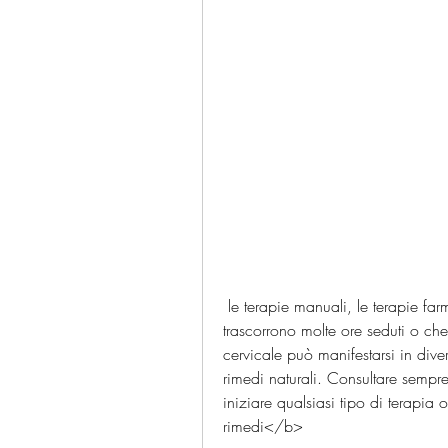
 le terapie manuali, le terapie farmacologiche, i massaggi, soprattutto coloro che 
trascorrono molte ore seduti o che 
cervicale può manifestarsi in diver
rimedi naturali. Consultare sempr
iniziare qualsiasi tipo di terapi
rimedi</b>