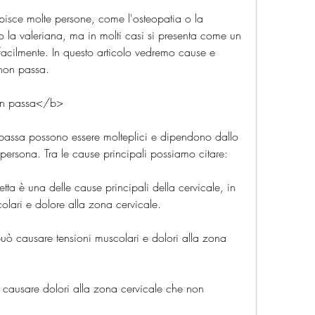
pisce molte persone, come l'osteopatia o la 
 la valeriana, ma in molti casi si presenta come un 
facilmente. In questo articolo vedremo cause e 
 non passa.
on passa</b>
passa possono essere molteplici e dipendono dallo 
la persona. Tra le cause principali possiamo citare:
retta è una delle cause principali della cervicale, in 
lari e dolore alla zona cervicale.
e può causare tensioni muscolari e dolori alla zona 
o causare dolori alla zona cervicale che non 